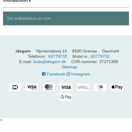
Din indkøbskurv er tom
idegarn
Hjorterodsvej 14
8500 Grenaa
Danmark
Telefonnr.
:
60779732
Mobil nr.
:
60779732
E-mail
:
linda@idegarn.dk
CVR-nummer
:
37271306
Sitemap
Facebook
Instagram
>