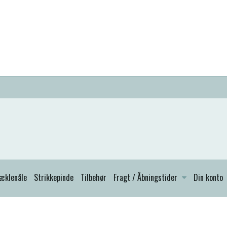
æklenåle
Strikkepinde
Tilbehør
Fragt / Åbningstider
Din konto