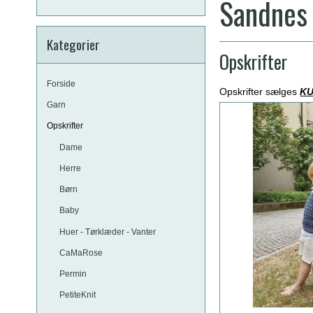
Sandnes 
Kategorier
Opskrifter
Forside
Opskrifter sælges
K
Garn
Opskrifter
Dame
Herre
Børn
Baby
Huer - Tørklæder - Vanter
CaMaRose
Permin
PetiteKnit