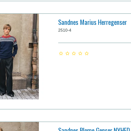
Sandnes Marius Herregenser
2510-4
Sandnes Blome Genser NYHED