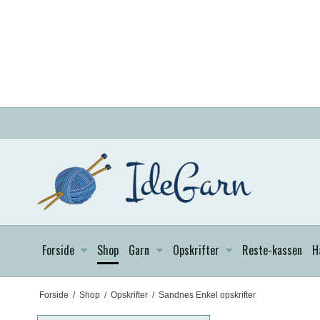
Forside
Shop
Garn
Opskrifter
Reste-kassen
H
Forside
/
Shop
/
Opskrifter
/
Sandnes Enkel opskrifter