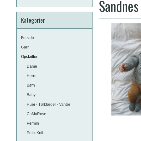
Sandnes 
Kategorier
Forside
Garn
Opskrifter
Dame
Herre
Børn
Baby
Huer - Tørklæder - Vanter
CaMaRose
Permin
PetiteKnit