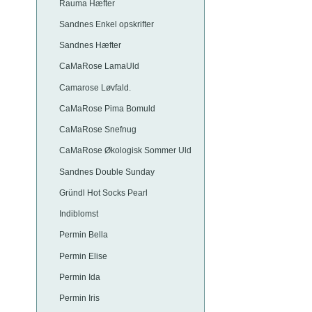
Rauma Hæfter
Sandnes Enkel opskrifter
Sandnes Hæfter
CaMaRose LamaUld
Camarose Løvfald.
CaMaRose Pima Bomuld
CaMaRose Snefnug
CaMaRose Økologisk Sommer Uld
Sandnes Double Sunday
Gründl Hot Socks Pearl
Indiblomst
Permin Bella
Permin Elise
Permin Ida
Permin Iris