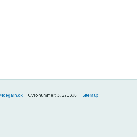
@idegarn.dk
CVR-nummer
:
37271306
Sitemap