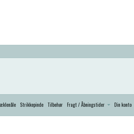
æklenåle
Strikkepinde
Tilbehør
Fragt / Åbningstider
Din konto