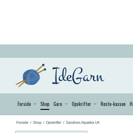
Forside
Shop
Garn
Opskrifter
Reste-kassen
H
Forside
/
Shop
/
Opskrifter
/
Sandnes Alpakka Ull