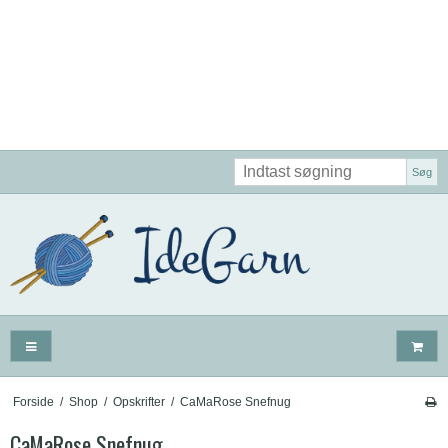
Søg
Forside
/
Shop
/
Opskrifter
/
CaMaRose Snefnug
CaMaRose Snefnug