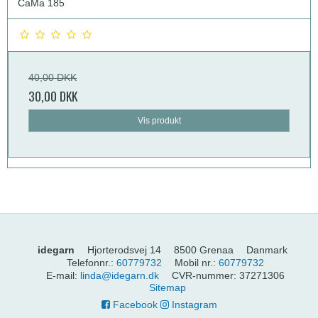
CaMa 185
40,00 DKK
30,00 DKK
Vis produkt
idegarn
Hjorterodsvej 14
8500 Grenaa
Danmark
Telefonnr.
:
60779732
Mobil nr.
:
60779732
E-mail
:
linda@idegarn.dk
CVR-nummer
:
37271306
Sitemap
Facebook
Instagram