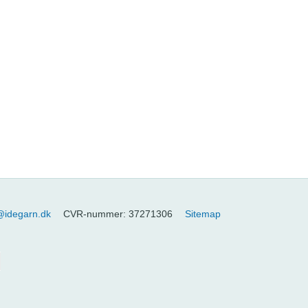
@idegarn.dk
CVR-nummer
:
37271306
Sitemap