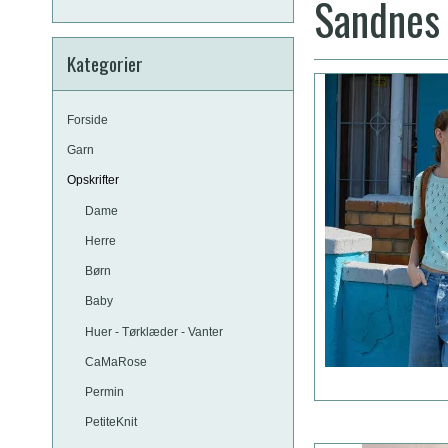
Sandnes 
Kategorier
Forside
Garn
Opskrifter
Dame
Herre
Børn
Baby
Huer - Tørklæder - Vanter
CaMaRose
Permin
PetiteKnit