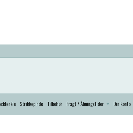
æklenåle
Strikkepinde
Tilbehør
Fragt / Åbningstider
Din konto