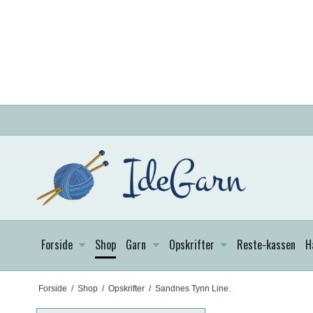
Forside
Shop
Garn
Opskrifter
Reste-kassen
H
Forside
/
Shop
/
Opskrifter
/
Sandnes Tynn Line.