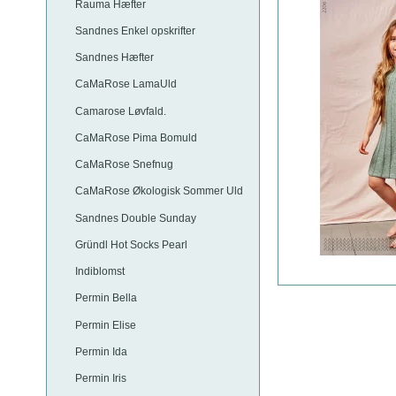
Rauma Hæfter
Sandnes Enkel opskrifter
Sandnes Hæfter
CaMaRose LamaUld
Camarose Løvfald.
CaMaRose Pima Bomuld
CaMaRose Snefnug
CaMaRose Økologisk Sommer Uld
Sandnes Double Sunday
Gründl Hot Socks Pearl
Indiblomst
Permin Bella
Permin Elise
Permin Ida
Permin Iris