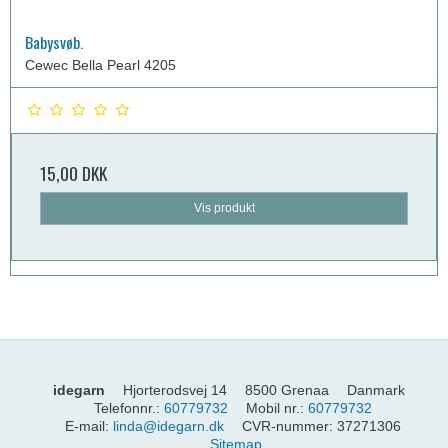
Babysvøb.
Cewec Bella Pearl 4205
15,00 DKK
Vis produkt
idegarn
Hjorterodsvej 14
8500 Grenaa
Danmark
Telefonnr.
:
60779732
Mobil nr.
:
60779732
E-mail
:
linda@idegarn.dk
CVR-nummer
:
37271306
Sitemap