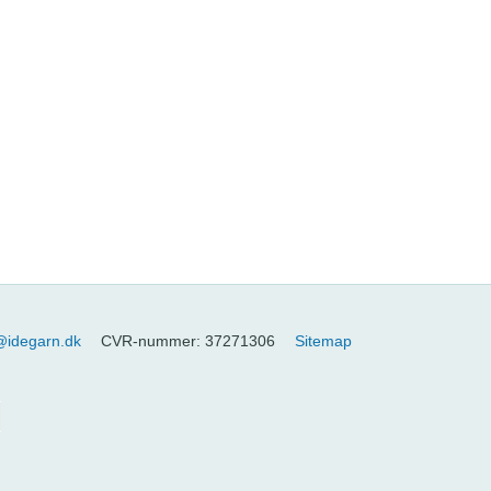
@idegarn.dk
CVR-nummer
:
37271306
Sitemap