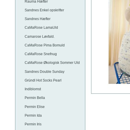
Rauma Hæfter
Sandnes Enkel opskrifter
Sandnes Hæfter
CaMaRose LamaUld
Camarose Løvfald.
CaMaRose Pima Bomuld
CaMaRose Snefnug
CaMaRose Økologisk Sommer Uld
Sandnes Double Sunday
Gründl Hot Socks Pearl
Indiblomst
Permin Bella
Permin Elise
Permin Ida
Permin Iris