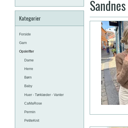
Sandnes
Kategorier
Forside
Garn
Opskrifter
Dame
Herre
Børn
Baby
Huer - Tørklæder - Vanter
CaMaRose
Permin
PetiteKnit