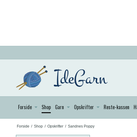
Forside
Shop
Garn
Opskrifter
Reste-kassen
H
Forside
/
Shop
/
Opskrifter
/
Sandnes Poppy