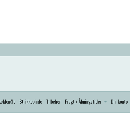
æklenåle
Strikkepinde
Tilbehør
Fragt / Åbningstider
Din konto