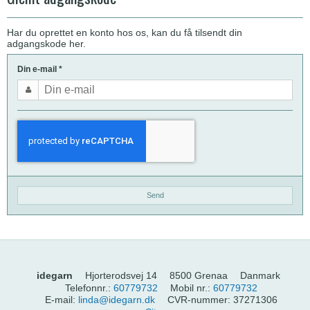
Har du oprettet en konto hos os, kan du få tilsendt din
adgangskode her.
Din e-mail
*
Send
idegarn
Hjorterodsvej 14
8500 Grenaa
Danmark
Telefonnr.
:
60779732
Mobil nr.
:
60779732
E-mail
:
linda@idegarn.dk
CVR-nummer
:
37271306