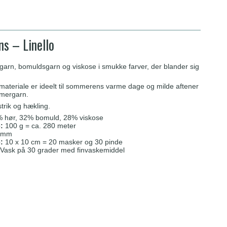
ns – Linello
arn, bomuldsgarn og viskose i smukke farver, der blander sig
materiale er ideelt til sommerens varme dage og milde aftener
mmergarn.
strik og hækling.
 hør, 32% bomuld, 28% viskose
:
100 g = ca. 280 meter
 mm
e:
10 x 10 cm = 20 masker og 30 pinde
Vask på 30 grader med finvaskemiddel