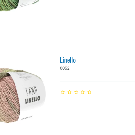
Linello
0052