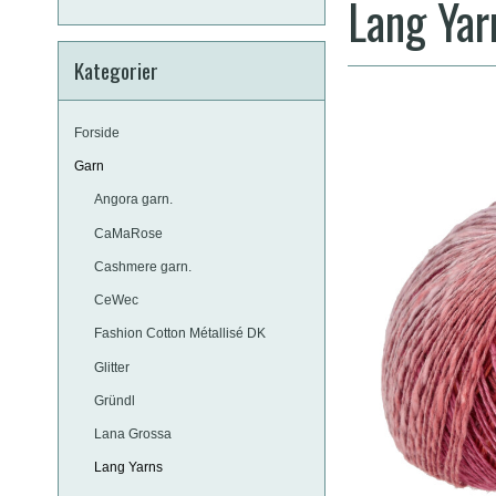
Lang Yar
Kategorier
Forside
Garn
Angora garn.
CaMaRose
Cashmere garn.
CeWec
Fashion Cotton Métallisé DK
Glitter
Gründl
Lana Grossa
Lang Yarns