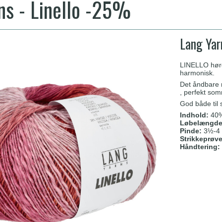
ns - Linello -25%
Lang Yar
LINELLO hørg
harmonisk.
Det åndbare 
, perfekt so
God både til 
Indhold:
40%
Løbelængde
Pinde:
3½-4
Strikkeprøv
Håndtering: