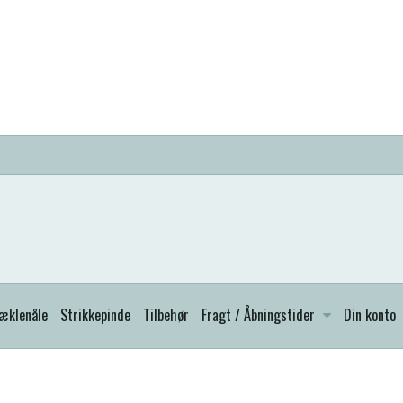
æklenåle
Strikkepinde
Tilbehør
Fragt / Åbningstider
Din konto