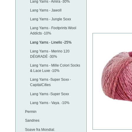
Lang Yarns - Amira -30%
Lang Yarns - Jawoll
Lang Yarns - Jungle Soxx
Lang Yarns - Footprints Wool
Addicts -10%
Lang Yarns - Linello -25%
Lang Yarns - Merino 120
DÉGRADÉ -30%
Lang Yarns - Mille Colori Socks
& Lace Luxe -10%
Lang Yarns -Super Soxx -
CapitalCities
Lang Yarns -Super Soxx
Lang Yarns - Vaya. -10%
Permin
Sandnes
Soave fra Mondial.