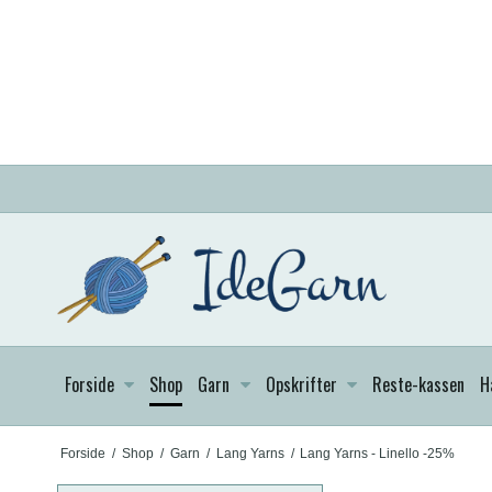
Forside
Shop
Garn
Opskrifter
Reste-kassen
H
Forside
/
Shop
/
Garn
/
Lang Yarns
/
Lang Yarns - Linello -25%