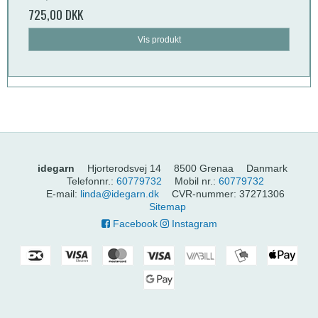
725,00 DKK
Vis produkt
idegarn
Hjorterodsvej 14
8500 Grenaa
Danmark
Telefonnr.
:
60779732
Mobil nr.
:
60779732
E-mail
:
linda@idegarn.dk
CVR-nummer
:
37271306
Sitemap
Facebook
Instagram