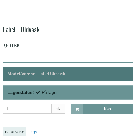
Label - Uldvask
7,50 DKK
Model/Varenr.:
Label Uldvask
Lagerstatus:
På lager
stk.
Køb
Beskrivelse
Tags