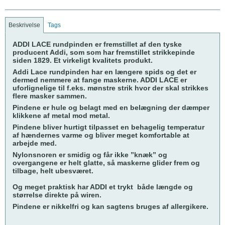
Beskrivelse
Tags
ADDI LACE rundpinden er fremstillet af den tyske
producent Addi, som som har fremstillet strikkepinde
siden 1829. Et virkeligt kvalitets produkt.
Addi Lace rundpinden har en længere spids og det er
dermed nemmere at fange maskerne. ADDI LACE er
uforlignelige til f.eks. mønstre strik hvor der skal strikkes
flere masker sammen.
Pindene er hule og belagt med en belægning der dæmper
klikkene af metal mod metal.
Pindene bliver hurtigt tilpasset en behagelig temperatur
af hændernes varme og bliver meget komfortable at
arbejde med.
Nylonsnoren er smidig og får ikke ”knæk” og
overgangene er helt glatte, så maskerne glider frem og
tilbage, helt ubesværet.
Og meget praktisk har ADDI et trykt både længde og
størrelse direkte på wiren.
Pindene er nikkelfri og kan sagtens bruges af allergikere.