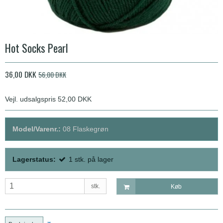
Hot Socks Pearl
36,00 DKK
56,00 DKK
Vejl. udsalgspris 52,00 DKK
Model/Varenr.:
08 Flaskegrøn
Lagerstatus:
1
stk.
på lager
stk.
Køb