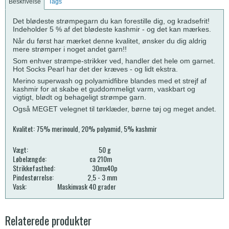
Beskrivelse
Tags
Det blødeste strømpegarn du kan forestille dig, og kradsefrit!
Indeholder 5 % af det blødeste kashmir - og det kan mærkes.
Når du først har mærket denne kvalitet, ønsker du dig aldrig
mere strømper i noget andet garn!!
Som enhver strømpe-strikker ved, handler det hele om garnet.
Hot Socks Pearl har det der kræves - og lidt ekstra.
Merino superwash og polyamidfibre blandes med et strejf af
kashmir for at skabe et guddommeligt varm, vaskbart og
vigtigt, blødt og behageligt strømpe garn.
Også MEGET velegnet til tørklæder, børne tøj og meget andet.
Kvalitet: 75% merinould, 20% polyamid, 5% kashmir
Vægt: 50 g
Løbelængde: ca 210m
Strikkefasthed: 30mx40p
Pindestørrelse: 2,5 - 3 mm
Vask: Maskinvask 40 grader
Relaterede produkter