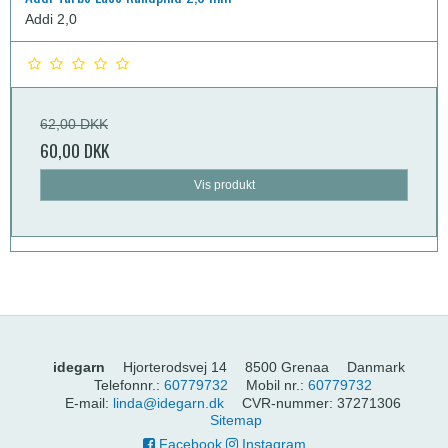
Addi 2,0
62,00 DKK
60,00 DKK
Vis produkt
idegarn
Hjorterodsvej 14
8500 Grenaa
Danmark
Telefonnr.
:
60779732
Mobil nr.
:
60779732
E-mail
:
linda@idegarn.dk
CVR-nummer
:
37271306
Sitemap
Facebook
Instagram