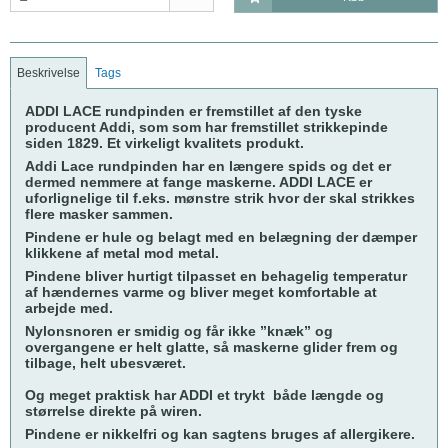
Beskrivelse
Tags
ADDI LACE rundpinden er fremstillet af den tyske
producent Addi, som som har fremstillet strikkepinde
siden 1829. Et virkeligt kvalitets produkt.
Addi Lace rundpinden har en længere spids og det er
dermed nemmere at fange maskerne. ADDI LACE er
uforlignelige til f.eks. mønstre strik hvor der skal strikkes
flere masker sammen.
Pindene er hule og belagt med en belægning der dæmper
klikkene af metal mod metal.
Pindene bliver hurtigt tilpasset en behagelig temperatur
af hændernes varme og bliver meget komfortable at
arbejde med.
Nylonsnoren er smidig og får ikke ”knæk” og
overgangene er helt glatte, så maskerne glider frem og
tilbage, helt ubesværet.
Og meget praktisk har ADDI et trykt både længde og
størrelse direkte på wiren.
Pindene er nikkelfri og kan sagtens bruges af allergikere.