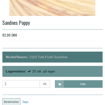
Sandnes Poppy
82,00 DKK
Model/Varenr.:
2110 Tutti Frutti Sunshine
Lagerstatus:
20
stk.
på lager
stk.
Køb
Beskrivelse
Tags